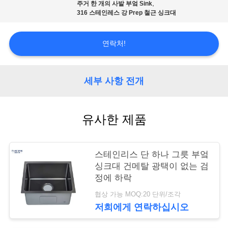
,
주거 한 개의 사발 부엌 Sink
316 스테인레스 강 Prep 철근 싱크대
연
락
연락처!
주
세
세부 사항 전개
요
유사한 제품
인
스테인리스 단 하나 그릇 부엌
용
싱크대 건메탈 광택이 없는 검
문
정에 하락
협상 가능 MOQ:20 단위/조각
을
저희에게 연락하십시오
요