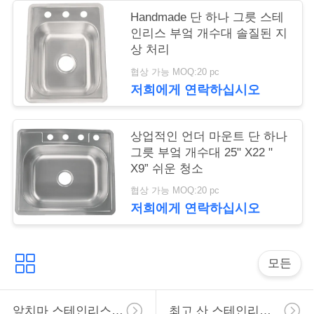
구
Handmade 단 하나 그릇 스테
인리스 부엌 개수대 솔질된 지
하
상 처리
세
협상 가능 MOQ:20 pc
저희에게 연락하십시오
요
상업적인 언더 마운트 단 하나
사
그릇 부엌 개수대 25" X22 "
X9” 쉬운 청소
이
협상 가능 MOQ:20 pc
트
저희에게 연락하십시오
맵
모든
PRIVACY
POLICY
앞치마 스테인리스 부엌 개수대
최고 산 스테인리스 부엌 개수대