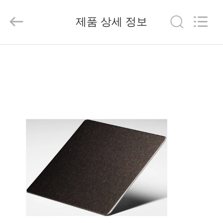
오
공
급
제품 상세 정보
자.
Copyright
©
2019
-
집
2026
Jiangmen
Furongda
Stainless
Steel
Products
제
Factory.
All
Rights
품
Reserved.
Developed
by
ECER
우
리
에
대