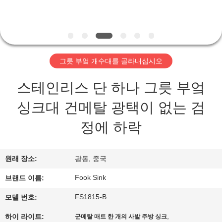
하
여
공
그릇 부엌 개수대를 골라내십시오
장
스테인리스 단 하나 그릇 부엌
여
싱크대 건메탈 광택이 없는 검
행
정에 하락
품
원래 장소:
광동, 중국
질
Fook Sink
브랜드 이름:
관
FS1815-B
모델 번호:
리
,
하이 라이트:
군메탈 매트 한 개의 사발 주방 싱크