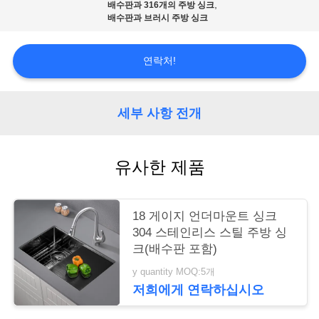
,
배수판과 316개의 주방 싱크
배수판과 브러시 주방 싱크
연
락
연락처!
주
세
세부 사항 전개
요
유사한 제품
인
18 게이지 언더마운트 싱크
용
304 스테인리스 스틸 주방 싱
문
크(배수판 포함)
y quantity MOQ:5개
을
저희에게 연락하십시오
요