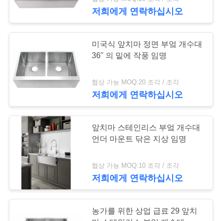
하
저희에게 연락하십시오
여
120
미국식 앞치마 정면 부엌 개수대
공
36" 의 밑에 작풍 임명
언더 마운트 스테인
장
리스 부엌 개수대
협상 가능 MOQ:20 조각 / 조각
여
저희에게 연락하십시오
행
앞치마 스테인리스 부엌 개수대
언더 마운트 닦은 지상 임명
품
26
드레인 보드를 가진
질
협상 가능 MOQ:10 조각 / 조각
저희에게 연락하십시오
관
부엌 개수대
리
농가를 위한 상업 급료 29 앞치