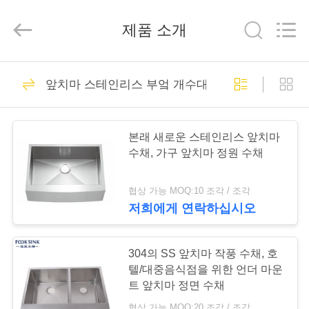
©
2019
-
제품 소개
2026
Jiangmen
Furongda
Stainless
Steel
집
71
Products
Factory.
앞치마 스테인리스 부엌 개수대
All
앞치마 스테인리스
Rights
Reserved.
Developed
제
by
부엌 개수대
ECER
본래 새로운 스테인리스 앞치마
품
수채, 가구 앞치마 정원 수채
협상 가능 MOQ:10 조각 / 조각
우
저희에게 연락하십시오
46
리
최고 산 스테인리스
에
304의 SS 앞치마 작풍 수채, 호
텔/대중음식점을 위한 언더 마운
부엌 개수대
대
트 앞치마 정면 수채
협상 가능 MOQ:20 조각 / 조각