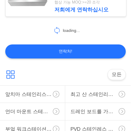
협상 가능 MOQ:>=20 조각
11
저희에게 연락하십시오
낮은 분할 수채
loading...
연락처!
6
모든
호화스러운 스테인
앞치마 스테인리스 부엌 개수대
최고 산 스테인리스 부엌 개수대
리스 수채
언더 마운트 스테인리스 부엌 개수대
드레인 보드를 가진 부엌 개수대
부엌 워크스테이션은 가라앉습니다
PVD 스테인레스 강 싱크