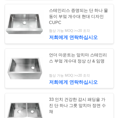
구
스테인리스 증명되는 단 하나 물
18
하
동이 부엌 개수대 현대 디자인
그릇 부엌 개수대를
CUPC
세
협상 가능 MOQ:>=20 조각
골라내십시오
요
저희에게 연락하십시오
사
언더 마운트는 앞치마 스테인리
스 부엌 개수대 정상 산 & 임명
이
34
트
협상 가능 MOQ:>=20 조각
두 배 그릇 부엌 개수
저희에게 연락하십시오
맵
대
33 인치 건강한 감시 패딩을 가
PRIVACY
진 단 하나 그릇 앞치마 정면 수
채
POLICY