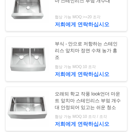
마 스테인리스 부엌 개수대
연
협상 가능 MOQ:>=20 조각
28
락
저희에게 연락하십시오
부엌 워크스테이션
주
은 가라앉습니다
부식 - 안으로 저항하는 스테인
세
리스 앞치마 정면 수채 농가 홍
요
조
협상 가능 MOQ:10 조각
저희에게 연락하십시오
인
25
용
PVD 스테인레스 강
오래되 학교 작풍 look언더 마운
트 앞치마 스테인리스 부엌 개수
문
싱크
대 안정되어 있고는 쉬운 청소
을
협상 가능 MOQ:10 조각 / 조각
저희에게 연락하십시오
요