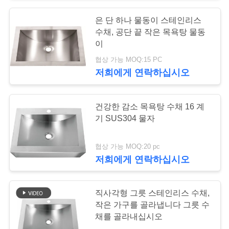
구
은 단 하나 물동이 스테인리스
18
하
수채, 공단 끝 작은 목욕탕 물동
그릇 부엌 개수대를
이
세
협상 가능 MOQ:15 PC
골라내십시오
요
저희에게 연락하십시오
사
건강한 감소 목욕탕 수채 16 계
기 SUS304 물자
이
34
트
협상 가능 MOQ:20 pc
두 배 그릇 부엌 개수
저희에게 연락하십시오
맵
대
직사각형 그릇 스테인리스 수채,
PRIVACY
작은 가구를 골라냅니다 그릇 수
채를 골라내십시오
POLICY