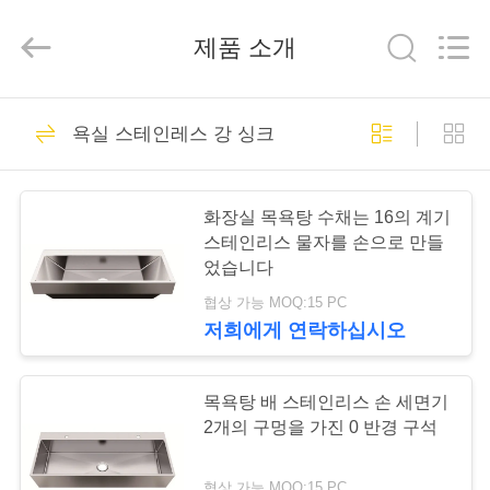
-
2026
Jiangmen
제품 소개
Furongda
Stainless
Steel
Products
Factory.
집
71
All
Rights
욕실 스테인레스 강 싱크
Reserved.
앞치마 스테인리스
Developed
by
ECER
제
부엌 개수대
화장실 목욕탕 수채는 16의 계기
품
스테인리스 물자를 손으로 만들
었습니다
협상 가능 MOQ:15 PC
우
저희에게 연락하십시오
46
리
최고 산 스테인리스
에
목욕탕 배 스테인리스 손 세면기
2개의 구멍을 가진 0 반경 구석
부엌 개수대
대
협상 가능 MOQ:15 PC