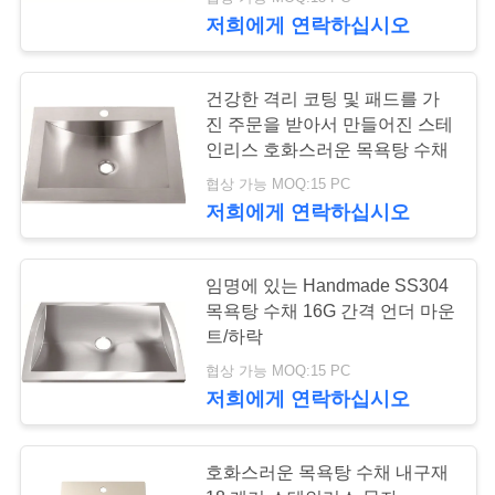
하
저희에게 연락하십시오
여
120
건강한 격리 코팅 및 패드를 가
공
진 주문을 받아서 만들어진 스테
언더 마운트 스테인
인리스 호화스러운 목욕탕 수채
장
리스 부엌 개수대
협상 가능 MOQ:15 PC
여
저희에게 연락하십시오
행
임명에 있는 Handmade SS304
목욕탕 수채 16G 간격 언더 마운
품
26
트/하락
드레인 보드를 가진
질
협상 가능 MOQ:15 PC
저희에게 연락하십시오
관
부엌 개수대
리
호화스러운 목욕탕 수채 내구재