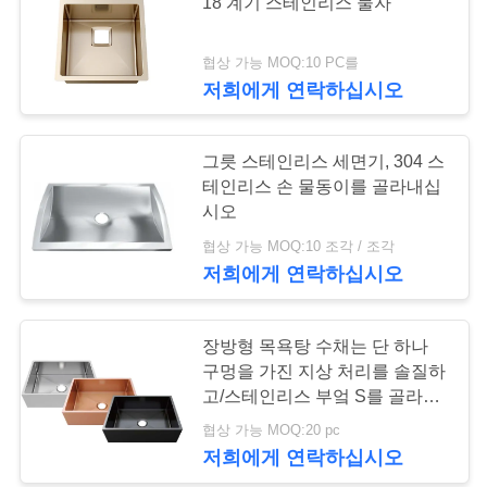
18 계기 스테인리스 물자
연
협상 가능 MOQ:10 PC를
28
락
저희에게 연락하십시오
부엌 워크스테이션
주
은 가라앉습니다
그릇 스테인리스 세면기, 304 스
세
테인리스 손 물동이를 골라내십
요
시오
협상 가능 MOQ:10 조각 / 조각
저희에게 연락하십시오
인
25
용
PVD 스테인레스 강
장방형 목욕탕 수채는 단 하나
구멍을 가진 지상 처리를 솔질하
문
싱크
고/스테인리스 부엌 S를 골라냅
을
니다
협상 가능 MOQ:20 pc
저희에게 연락하십시오
요