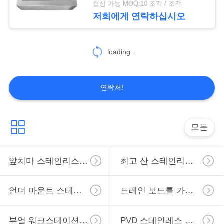
협상 가능 MOQ:10 조각 / 조각
11
저희에게 연락하십시오
낮은 분할 수채
loading...
연락처!
6
모든
호화스러운 스테인
앞치마 스테인리스 부엌 개수대
최고 산 스테인리스 부엌 개수대
리스 수채
언더 마운트 스테인리스 부엌 개수대
드레인 보드를 가진 부엌 개수대
부엌 워크스테이션은 가라앉습니다
PVD 스테인레스 강 싱크